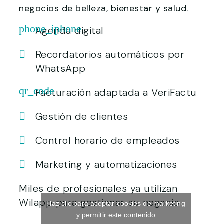
negocios de belleza, bienestar y salud.
Agenda digital
Recordatorios automáticos por
WhatsApp
Facturación adaptada a VeriFactu
Gestión de clientes
Control horario de empleados
Marketing y automatizaciones
Miles de profesionales ya utilizan
Wilapp para gestionar su negocio.
Haz clic para aceptar cookies de marketing
y permitir este contenido