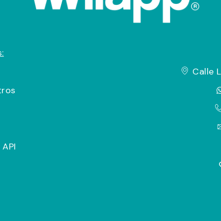
:
Calle 
tros
 API