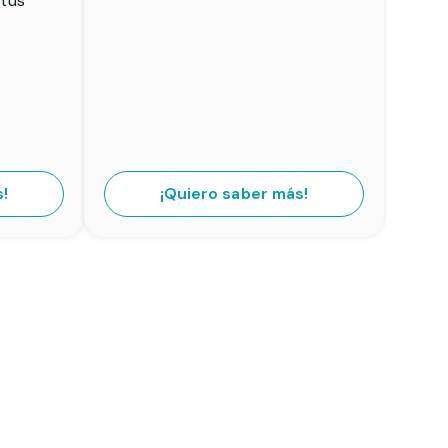
 tus
s!
¡Quiero saber más!