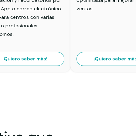
ración y recordatorios por
optimizada para mejorar
App o correo electrónico.
ventas.
para centros con varias
 o profesionales
omos.
¡Quiero saber más!
¡Quiero saber má