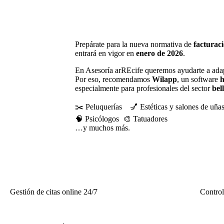
Prepárate para la nueva normativa de
facturaci
entrará en vigor en
enero de 2026
.
En Asesoría arREcife queremos ayudarte a adap
Por eso, recomendamos
Wilapp
, un software
h
especialmente para profesionales del sector
bel
✂️ Peluquerías
💅 Estéticas y salones de uña
🧠 Psicólogos
🎨 Tatuadores
…y muchos más.
Gestión de citas online 24/7
Control