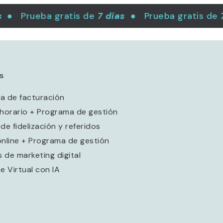
● Prueba gratis de
7 días
● Prueba gratis de
7 
s
a de facturación
 horario + Programa de gestión
de fidelización y referidos
online + Programa de gestión
s de marketing digital
e Virtual con IA