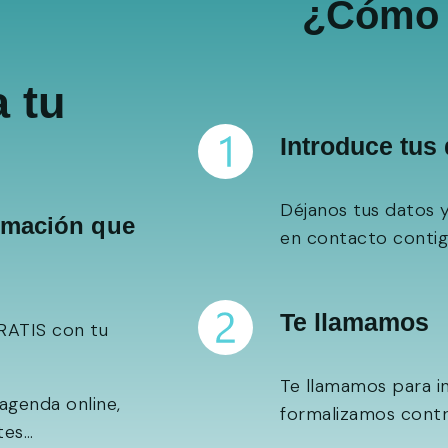
¿Cómo 
a tu
Introduce tus
Déjanos tus datos 
ormación que
en contacto contigo
Te llamamos
GRATIS con tu
Te llamamos para i
agenda online,
formalizamos contr
tes…