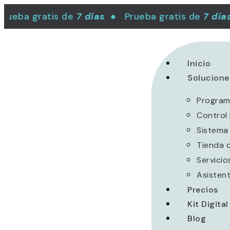
eba gratis de
7 días
● Prueba gratis de
7 días
Inicio
Solucione
Program
Control
Sistema 
Tienda 
Servicio
Asistent
Precios
Kit Digital
Blog