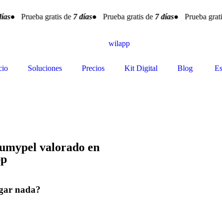
as
● Prueba gratis de
7 días
● Prueba gratis de
7 días
● Prueba grati
cio
Soluciones
Precios
Kit Digital
Blog
Es
umypel valorado en
pp
agar nada?